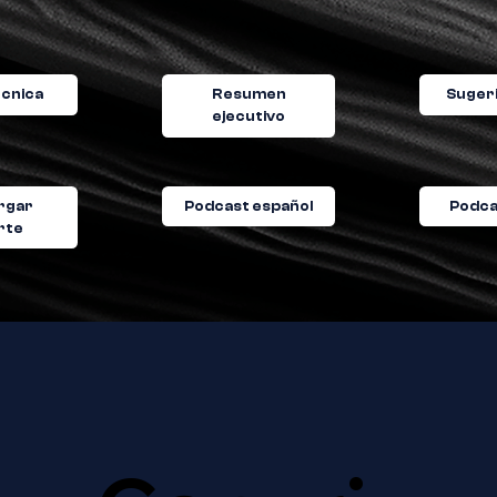
écnica
Resumen
Sugeri
ejecutivo
rgar
Podcast español
Podca
rte