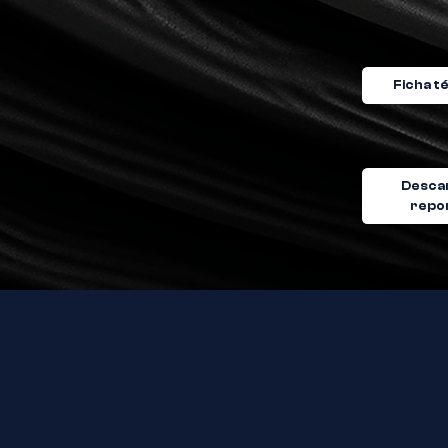
Ficha t
Desca
repo