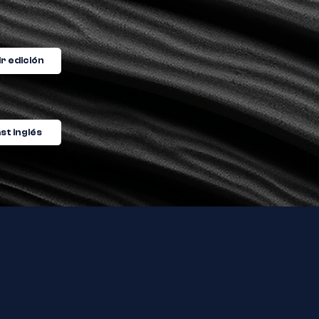
r edición
st inglés